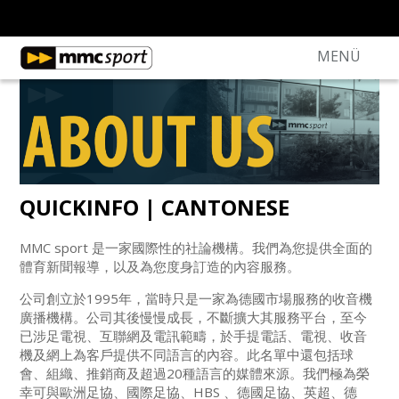
MENÜ
QUICKINFO | CANTONESE
MMC sport 是一家國際性的社論機構。我們為您提供全面的
體育新聞報導，以及為您度身訂造的內容服務。
公司創立於1995年，當時只是一家為德國市場服務的收音機
廣播機構。公司其後慢慢成長，不斷擴大其服務平台，至今
已涉足電視、互聯網及電訊範疇，於手提電話、電視、收音
機及網上為客戶提供不同語言的內容。此名單中還包括球
會、組織、推銷商及超過20種語言的媒體來源。我們極為榮
幸可與歐洲足協、國際足協、HBS 、德國足協、英超、德