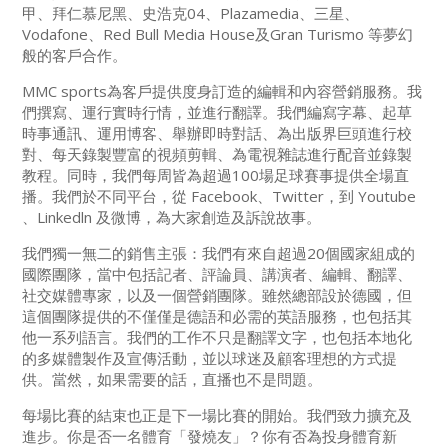
甲、拜仁慕尼黑、史浩克04、Plazamedia、三星、
Vodafone、Red Bull Media House及Gran Turismo 等夢幻
般的客戶合作。
MMC sports為客戶提供度身訂造的編輯和內容營銷服務。我
們撰寫、運行實時行情，並進行翻譯。我們編寫字幕、起草
時事通訊、運用博客、舉辦即時對話、為出版界巨頭進行校
對、每天錄製豐富的視頻剪輯、為電視雜誌進行配音並錄製
教程。同時，我們每周皆為超過100場足球賽事提供全場直
播。我們於不同平台，從 Facebook、Twitter，到 Youtube
、Linkedln 及微博，為大家創造及訴說故事。
我們獨一無二的銷售主張：我們有來自超過20個國家組成的
國際團隊，當中包括記者、評論員、講演者、編輯、翻譯、
社交媒體專家，以及一個營銷團隊。雖然總部設於德國，但
這個團隊提供的不僅僅是德語和必需的英語服務，也包括其
他一系列語言。我們的工作不只是翻譯文字，也包括本地化
的多媒體製作及宣傳活動，並以球迷及顧客理想的方式提
供。當然，如果需要的話，直播也不是問題。
每場比賽的結束也正是下一場比賽的開始。我們致力擴充及
進步。你是否一名體育「發燒友」？你有否為投身體育新